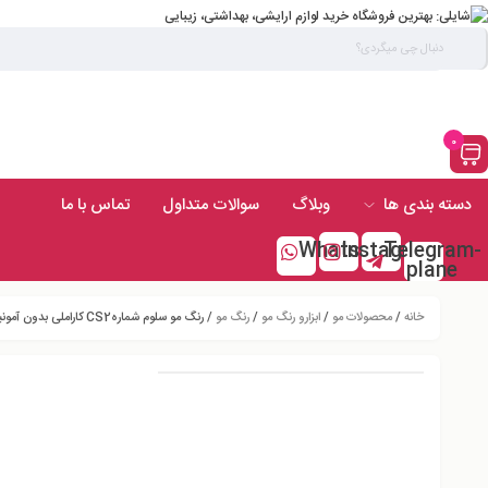
0
دسته بندی ها
وبلاگ
سوالات متداول
تماس با ما
Whatsapp
Instagram
Telegram-
plane
خانه
/
محصولات مو
/
ابزارو رنگ مو
/
رنگ مو
/ رنگ مو سلوم شمارهCS2 کاراملی بدون آمونیاک120میل