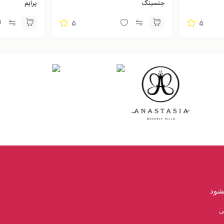
جنسینگ
پرایم
5
5
یشود
ی