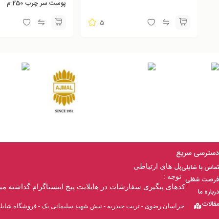
پوست سر چرب 250 م
5
دسترسی سریع
پل های ارتباطی
تماس با شایلی
توجه :
فرصت شغلی
کدهای پیگیری سفارشات در هایلایت پیچ اینستاگرام گذاشته م
درباره ما
مقالات
خراسان رضوی - تربت حیدریه - نبش شهید سلیمانی یک - فروشگاه شایل