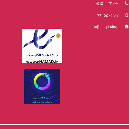
05152233300
09925564902
info@shayli.shop