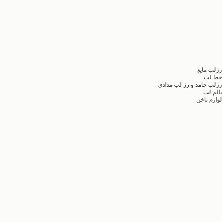
رژلب مایع
خط لب
رژلب جامد و رژ لب مدادی
بالم لب
لوازم ناخن