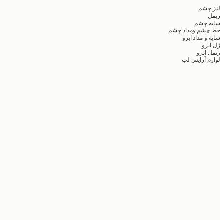
لنز چشم
ریمل
سایه چشم
خط چشم ومداد چشم
سایه و مداد ابرو
ژل ابرو
ریمل ابرو
لوازم آرایش لب