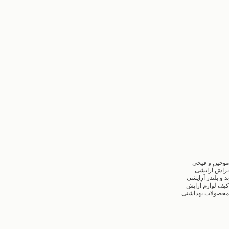
موچین و قیچی
براش آرایشی
پد و بلندر آرایشی
کیف لوازم آرایش
محصولات بهداشتی