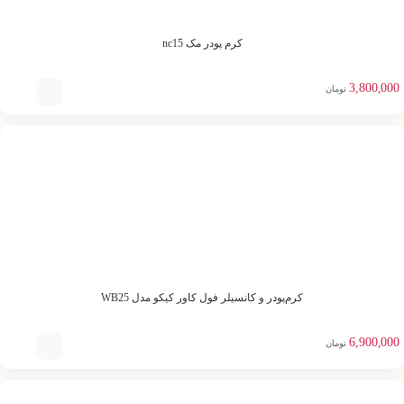
کرم پودر مک nc15
3,800,000
تومان
کرم‌پودر و کانسیلر فول کاور کیکو مدل WB25
6,900,000
تومان