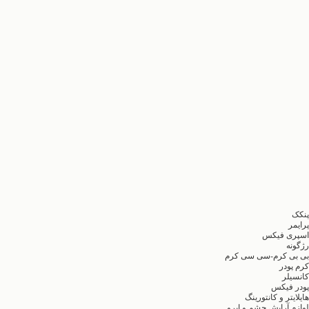
پنکک
پرایمر
اسپری فیکس
رژگونه
بی بی کرم-سی سی کرم
کرم پودر
کانسیلر
پودر فیکس
هایلایتر و کانتورینگ
لوازم آرایش چشم و ابرو