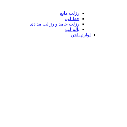
رژلب مایع
خط لب
رژلب جامد و رژ لب مدادی
بالم لب
لوازم ناخن