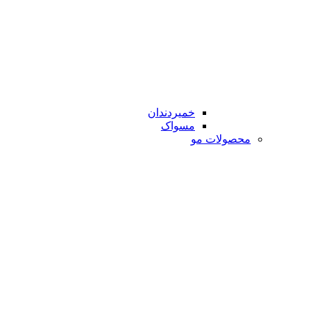
خمیردندان
مسواک
محصولات مو