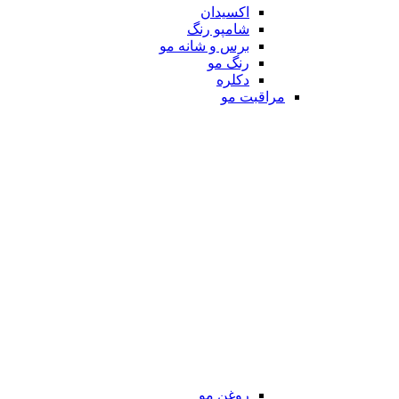
اکسیدان
شامپو رنگ
برس و شانه مو
رنگ مو
دکلره
مراقبت مو
روغن مو