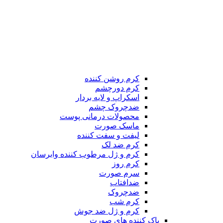
کرم روشن کننده
کرم دورچشم
اسکراپ و لایه بردار
ضدچروک چشم
محصولات درمانی پوست
ماسک صورت
لیفت و سفت کننده
کرم ضد لک
کرم و ژل مرطوب کننده وابرسان
کرم روز
سرم صورت
ضدافتاب
ضدچروک
کرم شب
کرم و ژل ضد جوش
پاک کننده های صورت