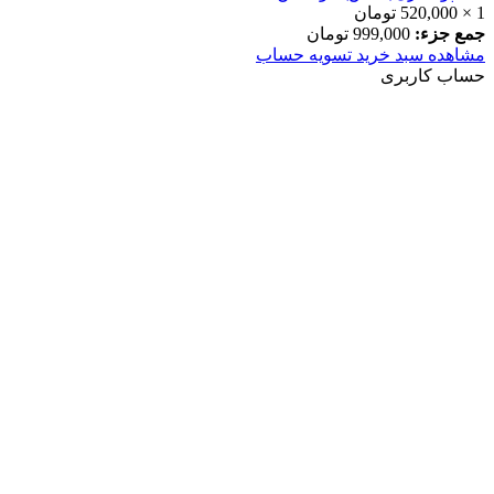
1 ×
520,000
تومان
جمع جزء:
999,000
تومان
مشاهده سبد خرید
تسویه حساب
حساب کاربری