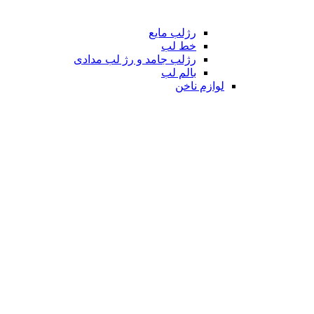
رژلب مایع
خط لب
رژلب جامد و رژ لب مدادی
بالم لب
لوازم ناخن