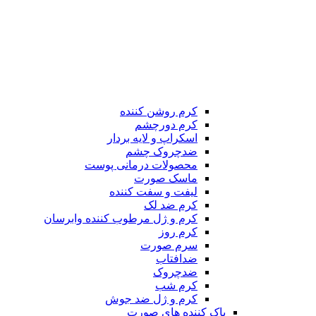
کرم روشن کننده
کرم دورچشم
اسکراپ و لایه بردار
ضدچروک چشم
محصولات درمانی پوست
ماسک صورت
لیفت و سفت کننده
کرم ضد لک
کرم و ژل مرطوب کننده وابرسان
کرم روز
سرم صورت
ضدافتاب
ضدچروک
کرم شب
کرم و ژل ضد جوش
پاک کننده های صورت