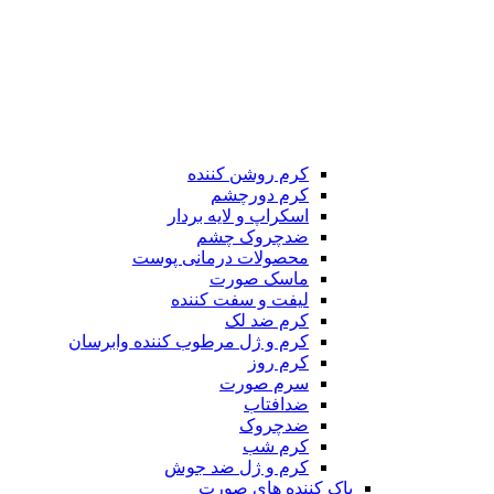
کرم روشن کننده
کرم دورچشم
اسکراپ و لایه بردار
ضدچروک چشم
محصولات درمانی پوست
ماسک صورت
لیفت و سفت کننده
کرم ضد لک
کرم و ژل مرطوب کننده وابرسان
کرم روز
سرم صورت
ضدافتاب
ضدچروک
کرم شب
کرم و ژل ضد جوش
پاک کننده های صورت