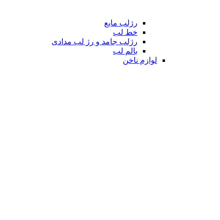
رژلب مایع
خط لب
رژلب جامد و رژ لب مدادی
بالم لب
لوازم ناخن