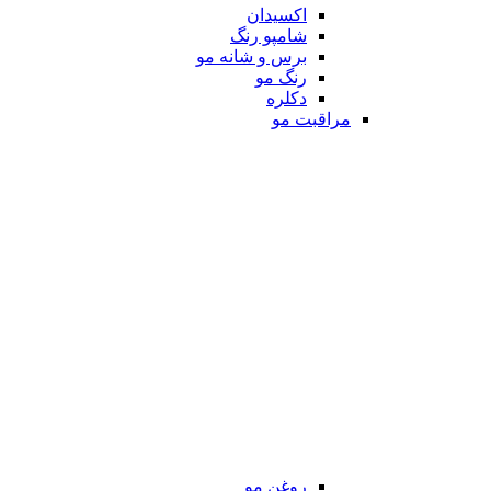
اکسیدان
شامپو رنگ
برس و شانه مو
رنگ مو
دکلره
مراقبت مو
روغن مو