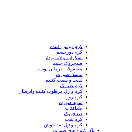
کرم روشن کننده
کرم دورچشم
اسکراپ و لایه بردار
ضدچروک چشم
محصولات درمانی پوست
ماسک صورت
لیفت و سفت کننده
کرم ضد لک
کرم و ژل مرطوب کننده وابرسان
کرم روز
سرم صورت
ضدافتاب
ضدچروک
کرم شب
کرم و ژل ضد جوش
پاک کننده های صورت