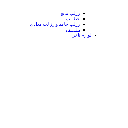
رژلب مایع
خط لب
رژلب جامد و رژ لب مدادی
بالم لب
لوازم ناخن