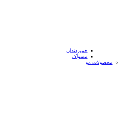
خمیردندان
مسواک
محصولات مو