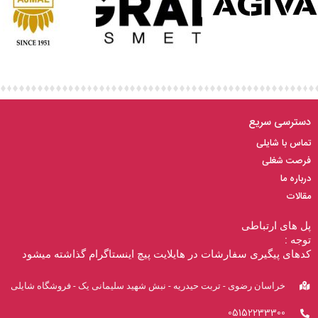
دسترسی سریع
تماس با شایلی
فرصت شغلی
درباره ما
مقالات
پل های ارتباطی
توجه :
کدهای پیگیری سفارشات در هایلایت پیچ اینستاگرام گذاشته میشود
خراسان رضوی - تربت حیدریه - نبش شهید سلیمانی یک - فروشگاه شایلی
05152233300