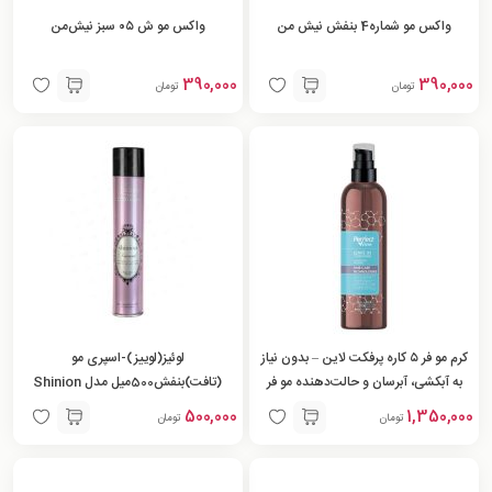
واکس مو شماره4 بنفش نیش من
واکس مو ش ۰۵ سبز نیش‌من
390,000
390,000
تومان
تومان
کرم مو فر ۵ کاره پرفکت لاین – بدون نیاز
لوئیز(لوییز)-اسپری مو
به آبکشی، آبرسان و حالت‌دهنده مو فر
(تافت)بنفش500میل مدل Shinion
Diamond
500,000
1,350,000
تومان
تومان