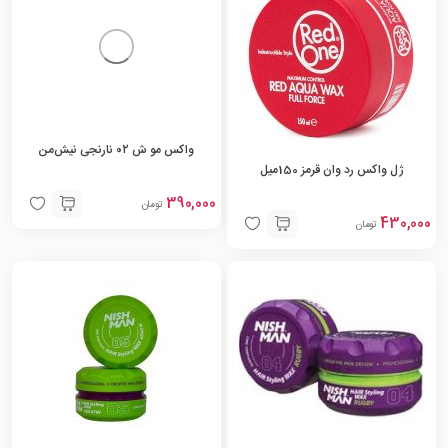
واکس مو ش ۰۲ نارنجی نیش‌من
ژل واکس رد وان قرمز 150میل
390,000
تومان
430,000
تومان