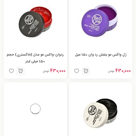
ژل واکس مو بنفش رد وان 150 میل
ردوان-واکس مو مدل (خاکستری) حجم
150 میلی لیتر
430,000
430,000
تومان
تومان