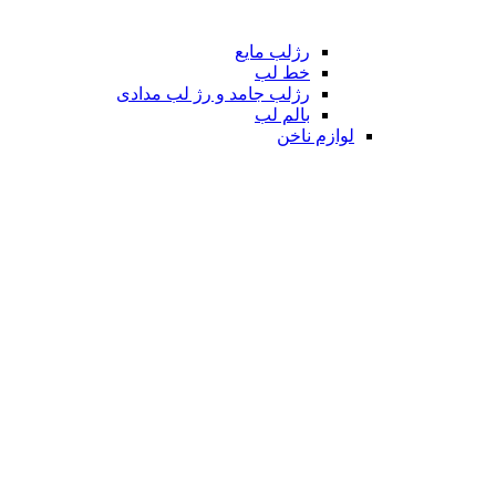
رژلب مایع
خط لب
رژلب جامد و رژ لب مدادی
بالم لب
لوازم ناخن