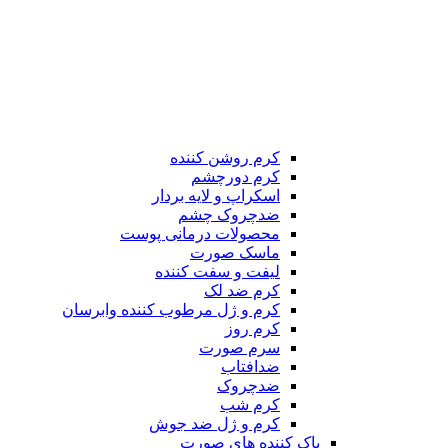
کرم روشن کننده
کرم دورچشم
اسکراپ و لایه بردار
ضدچروک چشم
محصولات درمانی پوست
ماسک صورت
لیفت و سفت کننده
کرم ضد لک
کرم و ژل مرطوب کننده وابرسان
کرم روز
سرم صورت
ضدافتاب
ضدچروک
کرم شب
کرم و ژل ضد جوش
پاک کننده های صورت