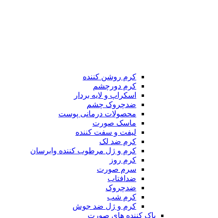
کرم روشن کننده
کرم دورچشم
اسکراپ و لایه بردار
ضدچروک چشم
محصولات درمانی پوست
ماسک صورت
لیفت و سفت کننده
کرم ضد لک
کرم و ژل مرطوب کننده وابرسان
کرم روز
سرم صورت
ضدافتاب
ضدچروک
کرم شب
کرم و ژل ضد جوش
پاک کننده های صورت