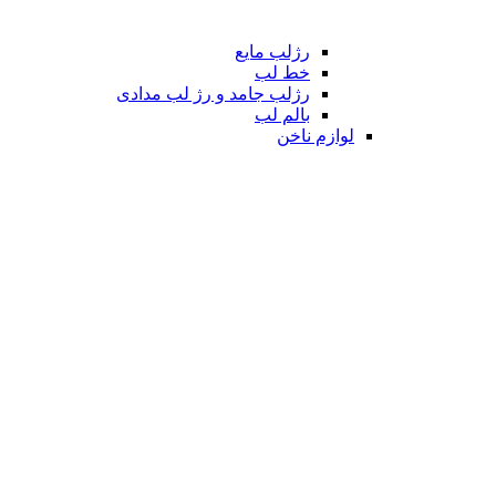
رژلب مایع
خط لب
رژلب جامد و رژ لب مدادی
بالم لب
لوازم ناخن