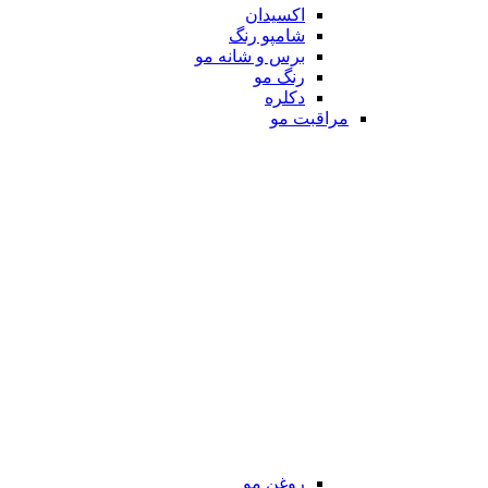
اکسیدان
شامپو رنگ
برس و شانه مو
رنگ مو
دکلره
مراقبت مو
روغن مو