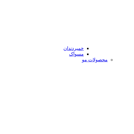
خمیردندان
مسواک
محصولات مو