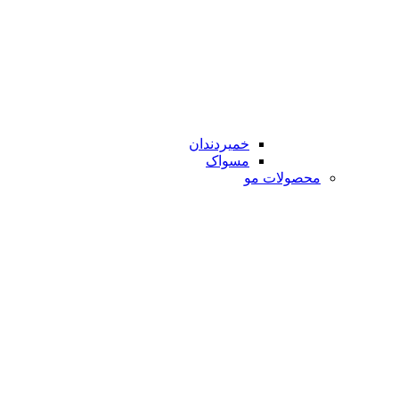
خمیردندان
مسواک
محصولات مو