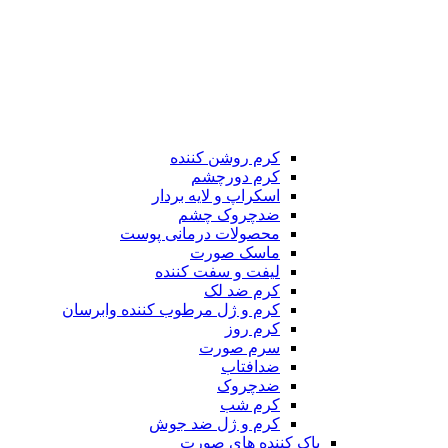
کرم روشن کننده
کرم دورچشم
اسکراپ و لایه بردار
ضدچروک چشم
محصولات درمانی پوست
ماسک صورت
لیفت و سفت کننده
کرم ضد لک
کرم و ژل مرطوب کننده وابرسان
کرم روز
سرم صورت
ضدافتاب
ضدچروک
کرم شب
کرم و ژل ضد جوش
پاک کننده های صورت