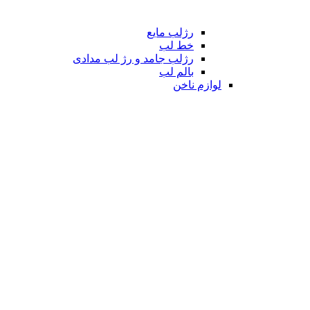
رژلب مایع
خط لب
رژلب جامد و رژ لب مدادی
بالم لب
لوازم ناخن