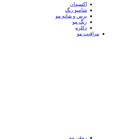
اکسیدان
شامپو رنگ
برس و شانه مو
رنگ مو
دکلره
مراقبت مو
روغن مو