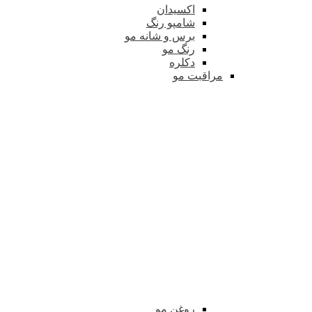
اکسیدان
شامپو رنگ
برس و شانه مو
رنگ مو
دکلره
مراقبت مو
روغن مو