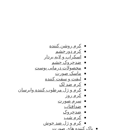
کرم روشن کننده
کرم دورچشم
اسکراپ و لایه بردار
ضدچروک چشم
محصولات درمانی پوست
ماسک صورت
لیفت و سفت کننده
کرم ضد لک
کرم و ژل مرطوب کننده وابرسان
کرم روز
سرم صورت
ضدافتاب
ضدچروک
کرم شب
کرم و ژل ضد جوش
پاک کننده های صورت