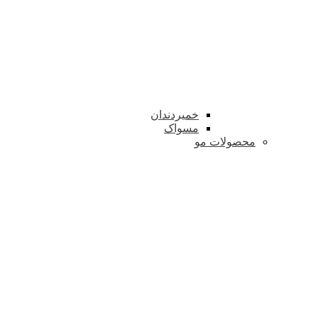
خمیردندان
مسواک
محصولات مو