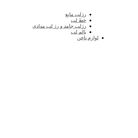
رژلب مایع
خط لب
رژلب جامد و رژ لب مدادی
بالم لب
لوازم ناخن