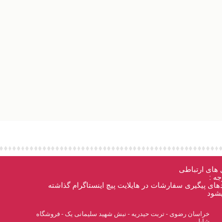
 های ارتباطی
جه :
های پیگیری سفارشات در هایلایت پیچ اینستاگرام گذاشته
شود
خراسان رضوی - تربت حیدریه - نبش شهید سلیمانی یک - فروشگاه
شایلی