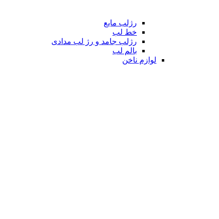
رژلب مایع
خط لب
رژلب جامد و رژ لب مدادی
بالم لب
لوازم ناخن