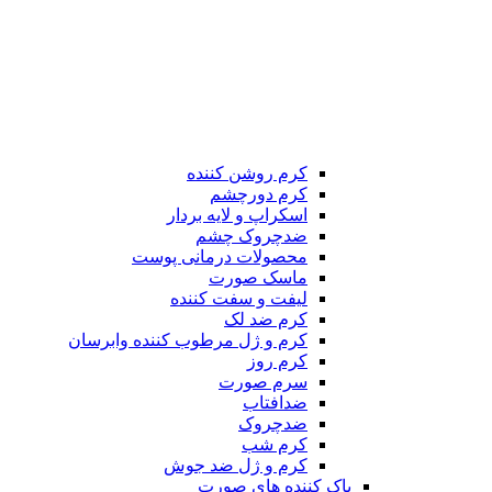
کرم روشن کننده
کرم دورچشم
اسکراپ و لایه بردار
ضدچروک چشم
محصولات درمانی پوست
ماسک صورت
لیفت و سفت کننده
کرم ضد لک
کرم و ژل مرطوب کننده وابرسان
کرم روز
سرم صورت
ضدافتاب
ضدچروک
کرم شب
کرم و ژل ضد جوش
پاک کننده های صورت