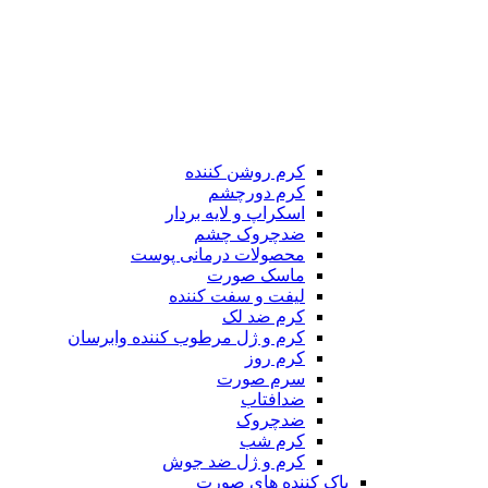
کرم روشن کننده
کرم دورچشم
اسکراپ و لایه بردار
ضدچروک چشم
محصولات درمانی پوست
ماسک صورت
لیفت و سفت کننده
کرم ضد لک
کرم و ژل مرطوب کننده وابرسان
کرم روز
سرم صورت
ضدافتاب
ضدچروک
کرم شب
کرم و ژل ضد جوش
پاک کننده های صورت