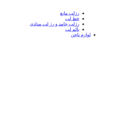
رژلب مایع
خط لب
رژلب جامد و رژ لب مدادی
بالم لب
لوازم ناخن