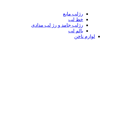
رژلب مایع
خط لب
رژلب جامد و رژ لب مدادی
بالم لب
لوازم ناخن