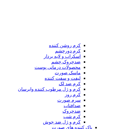
کرم روشن کننده
کرم دورچشم
اسکراپ و لایه بردار
ضدچروک چشم
محصولات درمانی پوست
ماسک صورت
لیفت و سفت کننده
کرم ضد لک
کرم و ژل مرطوب کننده وابرسان
کرم روز
سرم صورت
ضدافتاب
ضدچروک
کرم شب
کرم و ژل ضد جوش
پاک کننده های صورت