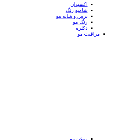
اکسیدان
شامپو رنگ
برس و شانه مو
رنگ مو
دکلره
مراقبت مو
روغن مو