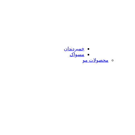
خمیردندان
مسواک
محصولات مو