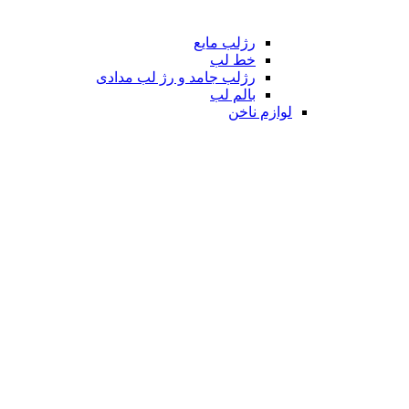
رژلب مایع
خط لب
رژلب جامد و رژ لب مدادی
بالم لب
لوازم ناخن