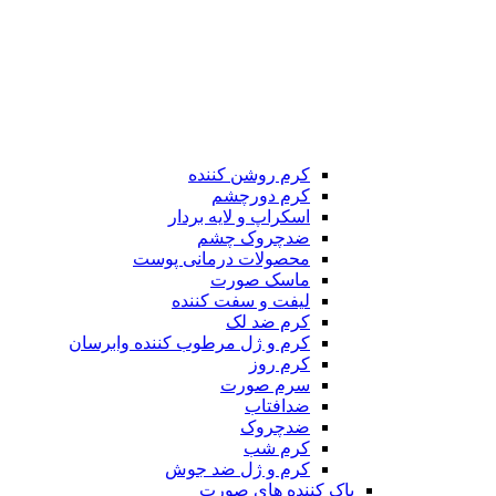
کرم روشن کننده
کرم دورچشم
اسکراپ و لایه بردار
ضدچروک چشم
محصولات درمانی پوست
ماسک صورت
لیفت و سفت کننده
کرم ضد لک
کرم و ژل مرطوب کننده وابرسان
کرم روز
سرم صورت
ضدافتاب
ضدچروک
کرم شب
کرم و ژل ضد جوش
پاک کننده های صورت