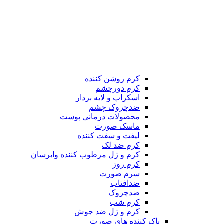
کرم روشن کننده
کرم دورچشم
اسکراپ و لایه بردار
ضدچروک چشم
محصولات درمانی پوست
ماسک صورت
لیفت و سفت کننده
کرم ضد لک
کرم و ژل مرطوب کننده وابرسان
کرم روز
سرم صورت
ضدافتاب
ضدچروک
کرم شب
کرم و ژل ضد جوش
پاک کننده های صورت