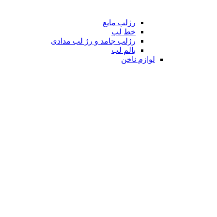
رژلب مایع
خط لب
رژلب جامد و رژ لب مدادی
بالم لب
لوازم ناخن