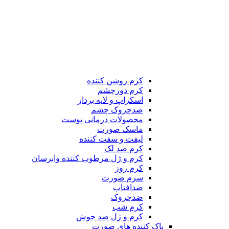
کرم روشن کننده
کرم دورچشم
اسکراپ و لایه بردار
ضدچروک چشم
محصولات درمانی پوست
ماسک صورت
لیفت و سفت کننده
کرم ضد لک
کرم و ژل مرطوب کننده وابرسان
کرم روز
سرم صورت
ضدافتاب
ضدچروک
کرم شب
کرم و ژل ضد جوش
پاک کننده های صورت