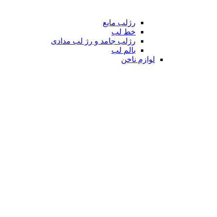
رژلب مایع
خط لب
رژلب جامد و رژ لب مدادی
بالم لب
لوازم ناخن