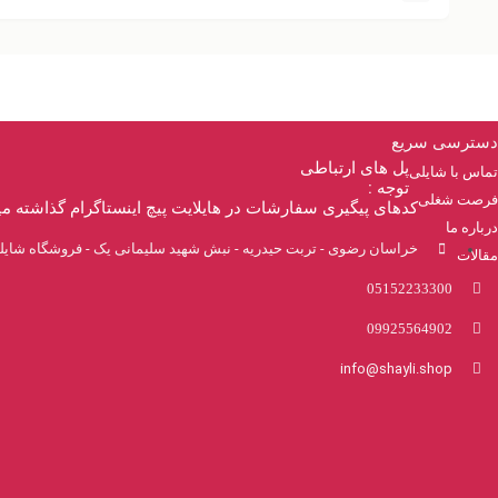
دسترسی سریع
پل های ارتباطی
تماس با شایلی
توجه :
فرصت شغلی
کدهای پیگیری سفارشات در هایلایت پیچ اینستاگرام گذاشته م
درباره ما
خراسان رضوی - تربت حیدریه - نبش شهید سلیمانی یک - فروشگاه شایل
مقالات
05152233300
09925564902
info@shayli.shop