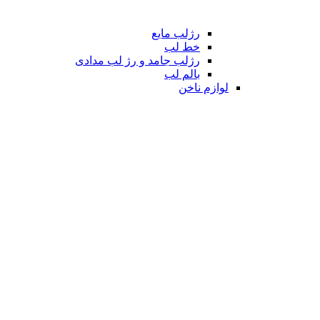
رژلب مایع
خط لب
رژلب جامد و رژ لب مدادی
بالم لب
لوازم ناخن