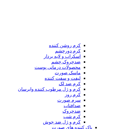
کرم روشن کننده
کرم دورچشم
اسکراپ و لایه بردار
ضدچروک چشم
محصولات درمانی پوست
ماسک صورت
لیفت و سفت کننده
کرم ضد لک
کرم و ژل مرطوب کننده وابرسان
کرم روز
سرم صورت
ضدافتاب
ضدچروک
کرم شب
کرم و ژل ضد جوش
پاک کننده های صورت