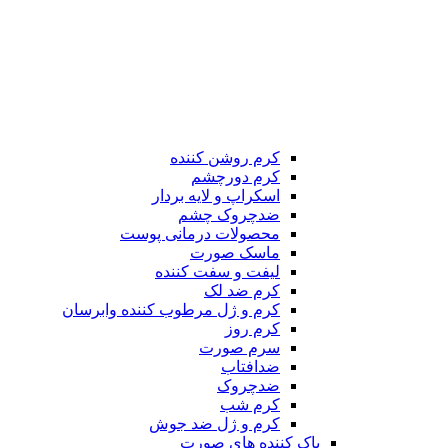
کرم روشن کننده
کرم دورچشم
اسکراپ و لایه بردار
ضدچروک چشم
محصولات درمانی پوست
ماسک صورت
لیفت و سفت کننده
کرم ضد لک
کرم و ژل مرطوب کننده وابرسان
کرم روز
سرم صورت
ضدافتاب
ضدچروک
کرم شب
کرم و ژل ضد جوش
پاک کننده های صورت