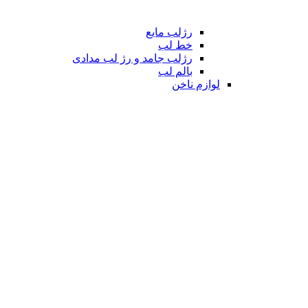
رژلب مایع
خط لب
رژلب جامد و رژ لب مدادی
بالم لب
لوازم ناخن