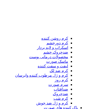
کرم روشن کننده
کرم دورچشم
اسکراپ و لایه بردار
ضدچروک چشم
محصولات درمانی پوست
ماسک صورت
لیفت و سفت کننده
کرم ضد لک
کرم و ژل مرطوب کننده وابرسان
کرم روز
سرم صورت
ضدافتاب
ضدچروک
کرم شب
کرم و ژل ضد جوش
پاک کننده های صورت