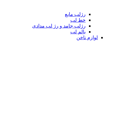
رژلب مایع
خط لب
رژلب جامد و رژ لب مدادی
بالم لب
لوازم ناخن