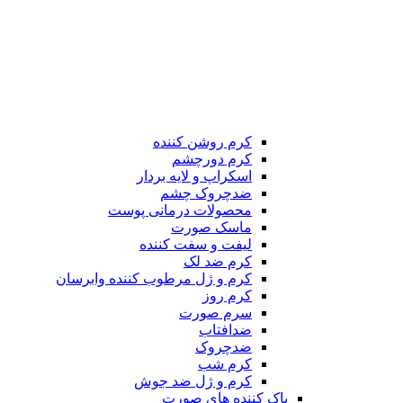
کرم روشن کننده
کرم دورچشم
اسکراپ و لایه بردار
ضدچروک چشم
محصولات درمانی پوست
ماسک صورت
لیفت و سفت کننده
کرم ضد لک
کرم و ژل مرطوب کننده وابرسان
کرم روز
سرم صورت
ضدافتاب
ضدچروک
کرم شب
کرم و ژل ضد جوش
پاک کننده های صورت