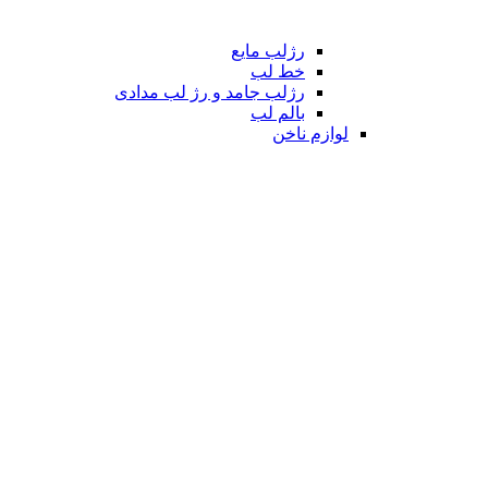
رژلب مایع
خط لب
رژلب جامد و رژ لب مدادی
بالم لب
لوازم ناخن