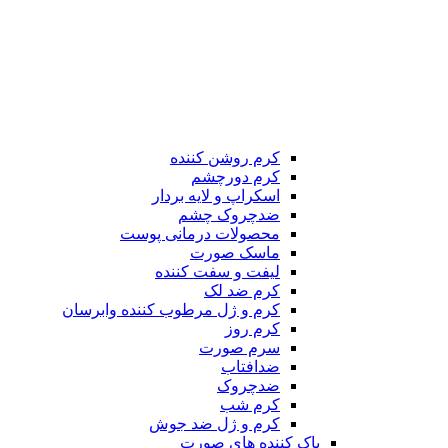
کرم روشن کننده
کرم دورچشم
اسکراپ و لایه بردار
ضدچروک چشم
محصولات درمانی پوست
ماسک صورت
لیفت و سفت کننده
کرم ضد لک
کرم و ژل مرطوب کننده وابرسان
کرم روز
سرم صورت
ضدافتاب
ضدچروک
کرم شب
کرم و ژل ضد جوش
پاک کننده های صورت