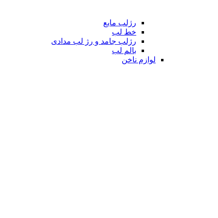
رژلب مایع
خط لب
رژلب جامد و رژ لب مدادی
بالم لب
لوازم ناخن