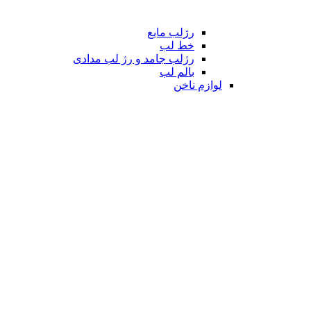
رژلب مایع
خط لب
رژلب جامد و رژ لب مدادی
بالم لب
لوازم ناخن