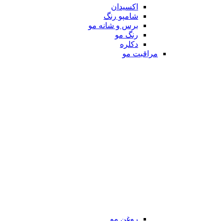
اکسیدان
شامپو رنگ
برس و شانه مو
رنگ مو
دکلره
مراقبت مو
روغن مو