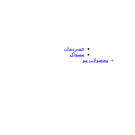
خمیردندان
مسواک
محصولات مو