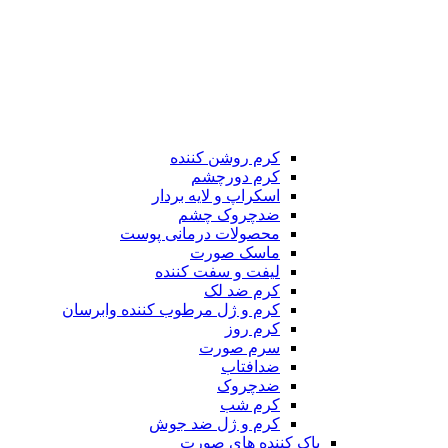
کرم روشن کننده
کرم دورچشم
اسکراپ و لایه بردار
ضدچروک چشم
محصولات درمانی پوست
ماسک صورت
لیفت و سفت کننده
کرم ضد لک
کرم و ژل مرطوب کننده وابرسان
کرم روز
سرم صورت
ضدافتاب
ضدچروک
کرم شب
کرم و ژل ضد جوش
پاک کننده های صورت