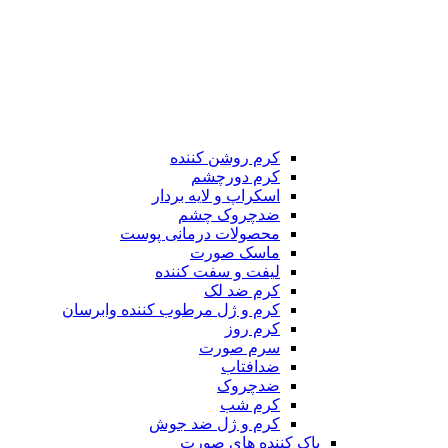
کرم روشن کننده
کرم دورچشم
اسکراپ و لایه بردار
ضدچروک چشم
محصولات درمانی پوست
ماسک صورت
لیفت و سفت کننده
کرم ضد لک
کرم و ژل مرطوب کننده وابرسان
کرم روز
سرم صورت
ضدافتاب
ضدچروک
کرم شب
کرم و ژل ضد جوش
پاک کننده های صورت