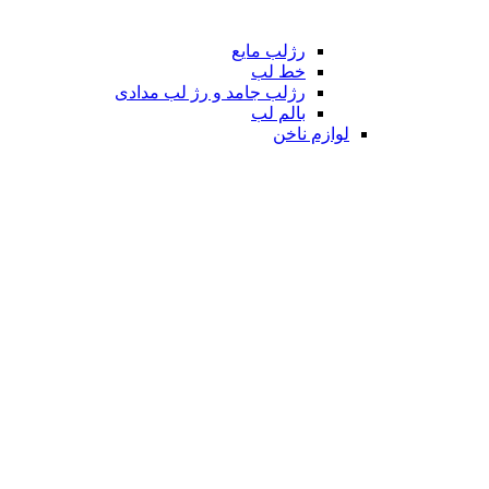
رژلب مایع
خط لب
رژلب جامد و رژ لب مدادی
بالم لب
لوازم ناخن