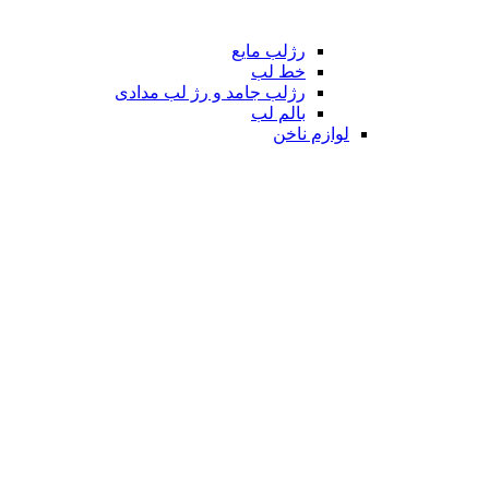
رژلب مایع
خط لب
رژلب جامد و رژ لب مدادی
بالم لب
لوازم ناخن