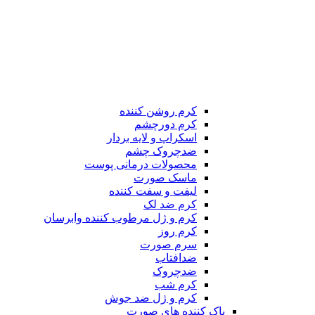
کرم روشن کننده
کرم دورچشم
اسکراپ و لایه بردار
ضدچروک چشم
محصولات درمانی پوست
ماسک صورت
لیفت و سفت کننده
کرم ضد لک
کرم و ژل مرطوب کننده وابرسان
کرم روز
سرم صورت
ضدافتاب
ضدچروک
کرم شب
کرم و ژل ضد جوش
پاک کننده های صورت