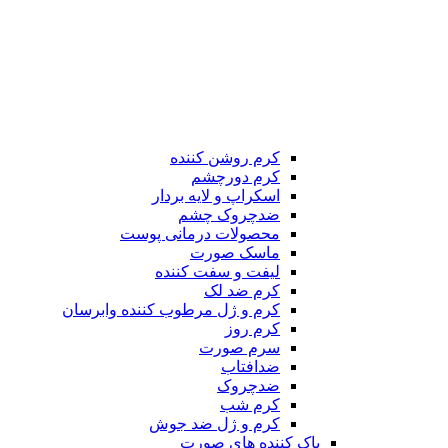
کرم روشن کننده
کرم دورچشم
اسکراپ و لایه بردار
ضدچروک چشم
محصولات درمانی پوست
ماسک صورت
لیفت و سفت کننده
کرم ضد لک
کرم و ژل مرطوب کننده وابرسان
کرم روز
سرم صورت
ضدافتاب
ضدچروک
کرم شب
کرم و ژل ضد جوش
پاک کننده های صورت