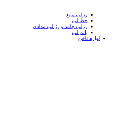
رژلب مایع
خط لب
رژلب جامد و رژ لب مدادی
بالم لب
لوازم ناخن