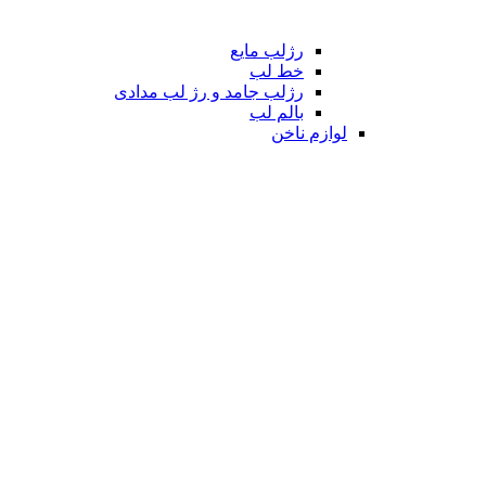
رژلب مایع
خط لب
رژلب جامد و رژ لب مدادی
بالم لب
لوازم ناخن