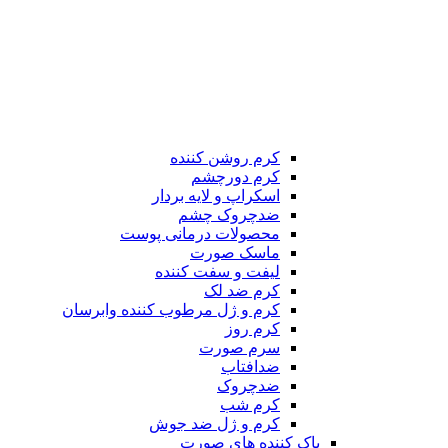
کرم روشن کننده
کرم دورچشم
اسکراپ و لایه بردار
ضدچروک چشم
محصولات درمانی پوست
ماسک صورت
لیفت و سفت کننده
کرم ضد لک
کرم و ژل مرطوب کننده وابرسان
کرم روز
سرم صورت
ضدافتاب
ضدچروک
کرم شب
کرم و ژل ضد جوش
پاک کننده های صورت