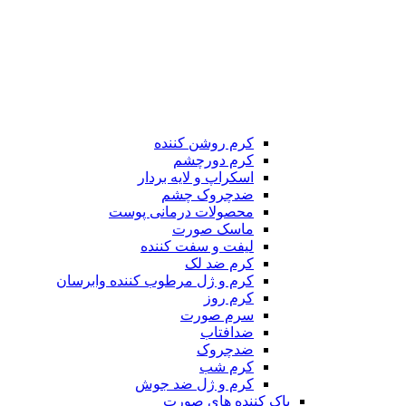
کرم روشن کننده
کرم دورچشم
اسکراپ و لایه بردار
ضدچروک چشم
محصولات درمانی پوست
ماسک صورت
لیفت و سفت کننده
کرم ضد لک
کرم و ژل مرطوب کننده وابرسان
کرم روز
سرم صورت
ضدافتاب
ضدچروک
کرم شب
کرم و ژل ضد جوش
پاک کننده های صورت