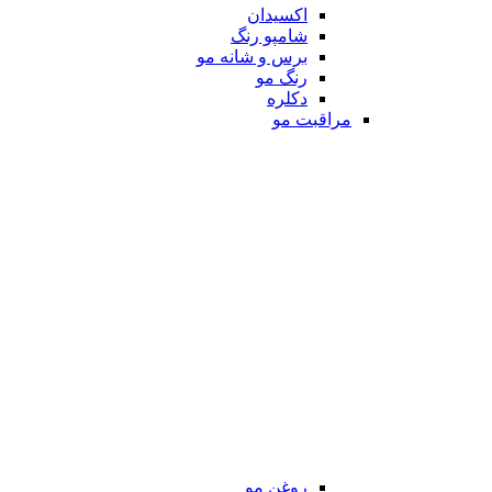
اکسیدان
شامپو رنگ
برس و شانه مو
رنگ مو
دکلره
مراقبت مو
روغن مو