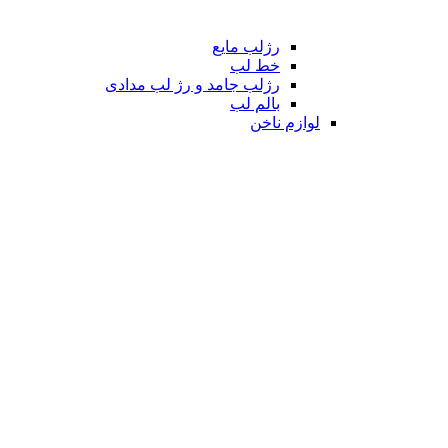
رژلب مایع
خط لب
رژلب جامد و رژ لب مدادی
بالم لب
لوازم ناخن