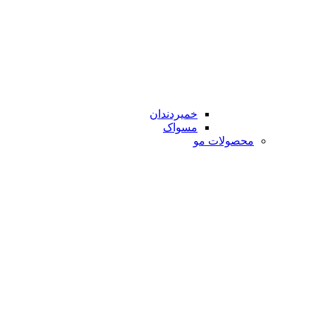
خمیردندان
مسواک
محصولات مو