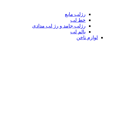
رژلب مایع
خط لب
رژلب جامد و رژ لب مدادی
بالم لب
لوازم ناخن