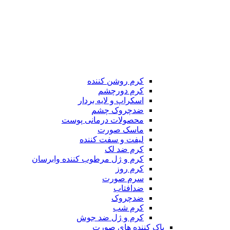
کرم روشن کننده
کرم دورچشم
اسکراپ و لایه بردار
ضدچروک چشم
محصولات درمانی پوست
ماسک صورت
لیفت و سفت کننده
کرم ضد لک
کرم و ژل مرطوب کننده وابرسان
کرم روز
سرم صورت
ضدافتاب
ضدچروک
کرم شب
کرم و ژل ضد جوش
پاک کننده های صورت