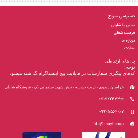
دسترسی سریع
تماس با شایلی
فرصت شغلی
درباره ما
مقالات
پل های ارتباطی
توجه :
کدهای پیگیری سفارشات در هایلایت پیچ اینستاگرام گذاشته میشود
خراسان رضوی - تربت حیدریه - نبش شهید سلیمانی یک - فروشگاه شایلی
05152233300
09925564902
info@shayli.shop