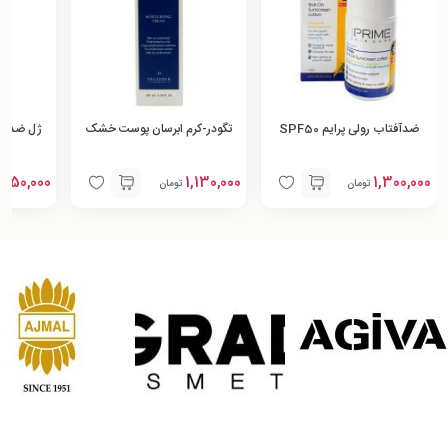
ضدآفتاب رولی پرایم SPF50
تگودر-کرم ابرسان پوست خشک
پر
,650,000
1,130,000
1,300,000
تومان
تومان