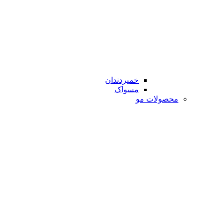
خمیردندان
مسواک
محصولات مو