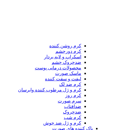
کرم روشن کننده
کرم دورچشم
اسکراپ و لایه بردار
ضدچروک چشم
محصولات درمانی پوست
ماسک صورت
لیفت و سفت کننده
کرم ضد لک
کرم و ژل مرطوب کننده وابرسان
کرم روز
سرم صورت
ضدافتاب
ضدچروک
کرم شب
کرم و ژل ضد جوش
پاک کننده های صورت