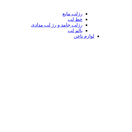
رژلب مایع
خط لب
رژلب جامد و رژ لب مدادی
بالم لب
لوازم ناخن