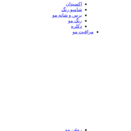
اکسیدان
شامپو رنگ
برس و شانه مو
رنگ مو
دکلره
مراقبت مو
روغن مو