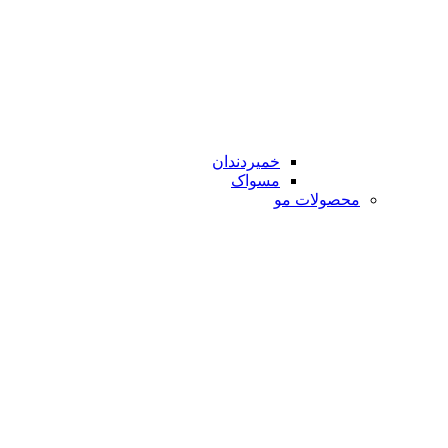
خمیردندان
مسواک
محصولات مو