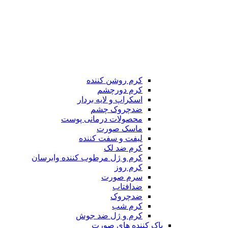
کرم روشن کننده
کرم دورچشم
اسکراپ و لایه بردار
ضدچروک چشم
محصولات درمانی پوست
ماسک صورت
لیفت و سفت کننده
کرم ضد لک
کرم و ژل مرطوب کننده وابرسان
کرم روز
سرم صورت
ضدافتاب
ضدچروک
کرم شب
کرم و ژل ضد جوش
پاک کننده های صورت