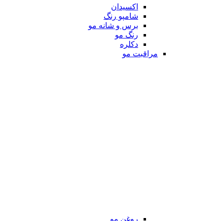
اکسیدان
شامپو رنگ
برس و شانه مو
رنگ مو
دکلره
مراقبت مو
روغن مو