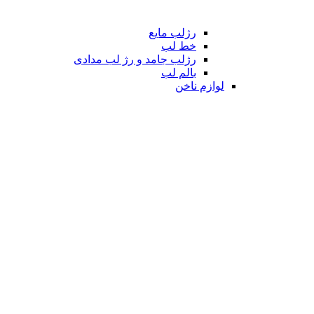
رژلب مایع
خط لب
رژلب جامد و رژ لب مدادی
بالم لب
لوازم ناخن