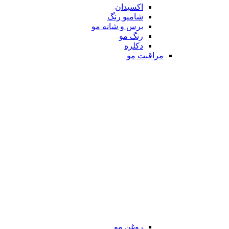
اکسیدان
شامپو رنگ
برس و شانه مو
رنگ مو
دکلره
مراقبت مو
روغن مو