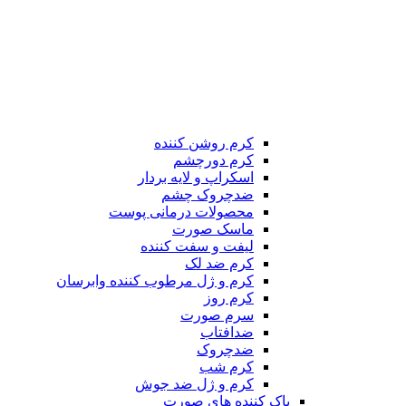
کرم روشن کننده
کرم دورچشم
اسکراپ و لایه بردار
ضدچروک چشم
محصولات درمانی پوست
ماسک صورت
لیفت و سفت کننده
کرم ضد لک
کرم و ژل مرطوب کننده وابرسان
کرم روز
سرم صورت
ضدافتاب
ضدچروک
کرم شب
کرم و ژل ضد جوش
پاک کننده های صورت