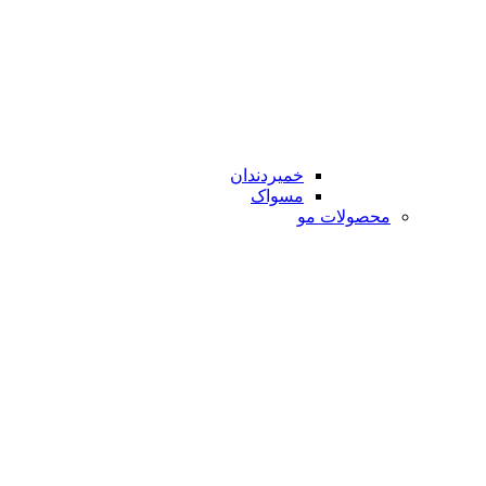
خمیردندان
مسواک
محصولات مو