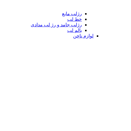
رژلب مایع
خط لب
رژلب جامد و رژ لب مدادی
بالم لب
لوازم ناخن