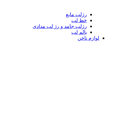
رژلب مایع
خط لب
رژلب جامد و رژ لب مدادی
بالم لب
لوازم ناخن