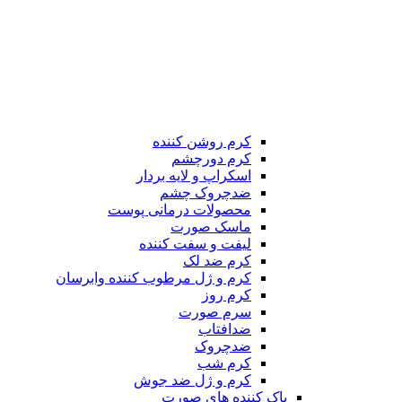
کرم روشن کننده
کرم دورچشم
اسکراپ و لایه بردار
ضدچروک چشم
محصولات درمانی پوست
ماسک صورت
لیفت و سفت کننده
کرم ضد لک
کرم و ژل مرطوب کننده وابرسان
کرم روز
سرم صورت
ضدافتاب
ضدچروک
کرم شب
کرم و ژل ضد جوش
پاک کننده های صورت