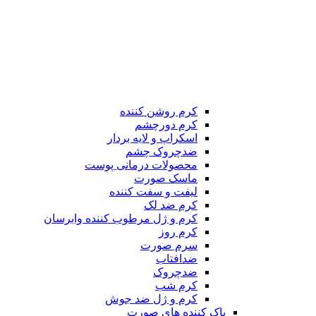
کرم روشن کننده
کرم دورچشم
اسکراپ و لایه بردار
ضدچروک چشم
محصولات درمانی پوست
ماسک صورت
لیفت و سفت کننده
کرم ضد لک
کرم و ژل مرطوب کننده وابرسان
کرم روز
سرم صورت
ضدافتاب
ضدچروک
کرم شب
کرم و ژل ضد جوش
پاک کننده های صورت