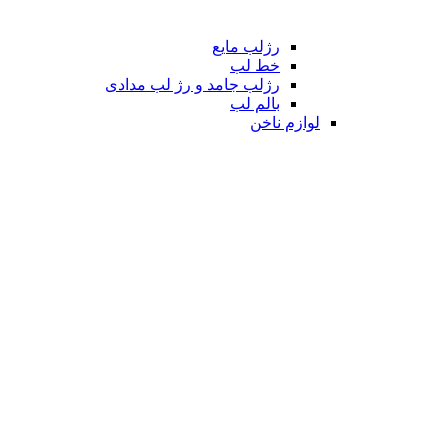
رژلب مایع
خط لب
رژلب جامد و رژ لب مدادی
بالم لب
لوازم ناخن