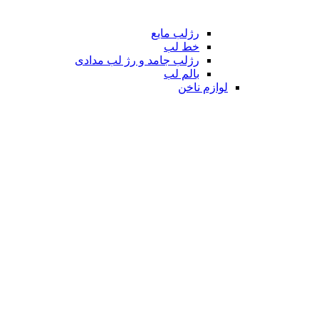
رژلب مایع
خط لب
رژلب جامد و رژ لب مدادی
بالم لب
لوازم ناخن