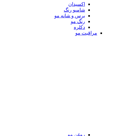
اکسیدان
شامپو رنگ
برس و شانه مو
رنگ مو
دکلره
مراقبت مو
روغن مو