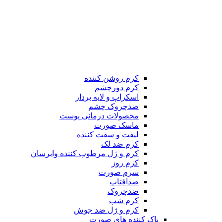
کرم روشن کننده
کرم دورچشم
اسکراپ و لایه بردار
ضدچروک چشم
محصولات درمانی پوست
ماسک صورت
لیفت و سفت کننده
کرم ضد لک
کرم و ژل مرطوب کننده وابرسان
کرم روز
سرم صورت
ضدافتاب
ضدچروک
کرم شب
کرم و ژل ضد جوش
پاک کننده های صورت