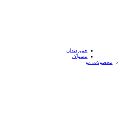
خمیردندان
مسواک
محصولات مو