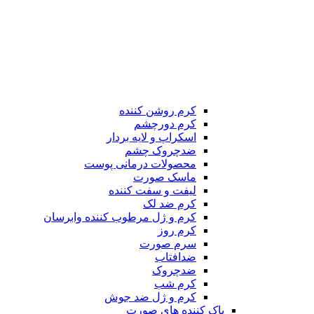
کرم روشن کننده
کرم دورچشم
اسکراپ و لایه بردار
ضدچروک چشم
محصولات درمانی پوست
ماسک صورت
لیفت و سفت کننده
کرم ضد لک
کرم و ژل مرطوب کننده وابرسان
کرم روز
سرم صورت
ضدافتاب
ضدچروک
کرم شب
کرم و ژل ضد جوش
پاک کننده های صورت