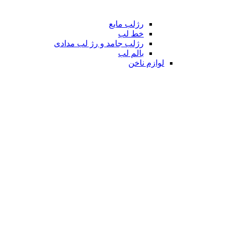
رژلب مایع
خط لب
رژلب جامد و رژ لب مدادی
بالم لب
لوازم ناخن