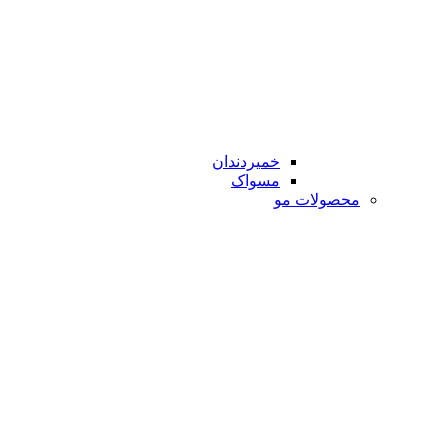
خمیردندان
مسواک
محصولات مو