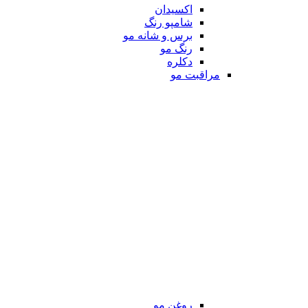
اکسیدان
شامپو رنگ
برس و شانه مو
رنگ مو
دکلره
مراقبت مو
روغن مو