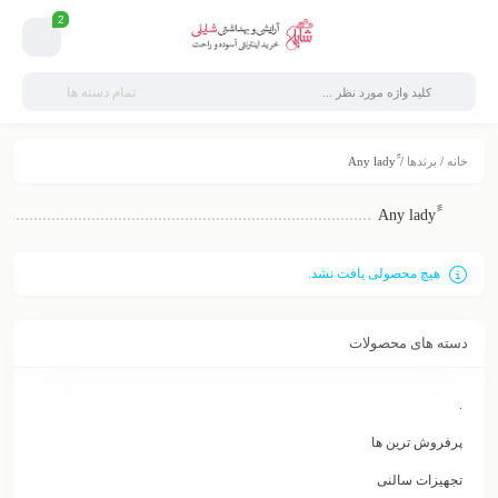
2
تمام دسته ها
خانه
/
برندها
/ َََAny lady
هیچ محصولی یافت نشد.
دسته های محصولات
.
پرفروش ترین ها
تجهیزات سالنی