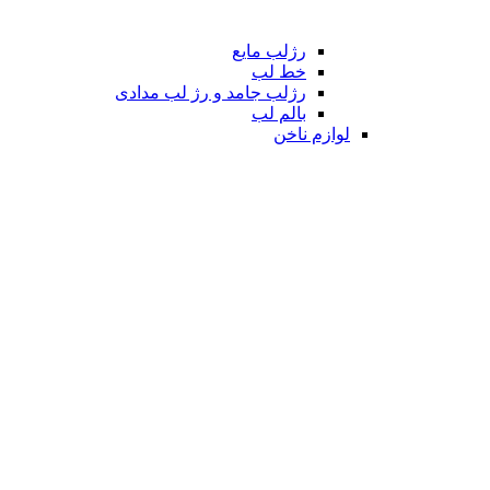
رژلب مایع
خط لب
رژلب جامد و رژ لب مدادی
بالم لب
لوازم ناخن