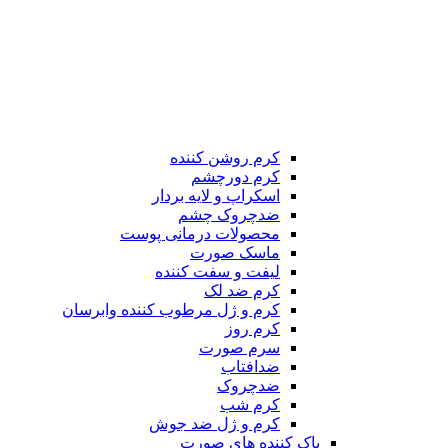
کرم روشن کننده
کرم دورچشم
اسکراپ و لایه بردار
ضدچروک چشم
محصولات درمانی پوست
ماسک صورت
لیفت و سفت کننده
کرم ضد لک
کرم و ژل مرطوب کننده وابرسان
کرم روز
سرم صورت
ضدافتاب
ضدچروک
کرم شب
کرم و ژل ضد جوش
پاک کننده های صورت