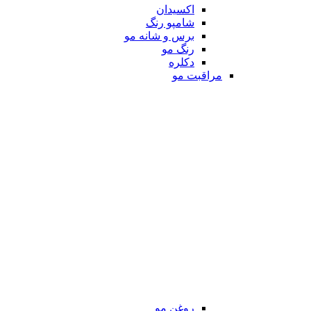
اکسیدان
شامپو رنگ
برس و شانه مو
رنگ مو
دکلره
مراقبت مو
روغن مو