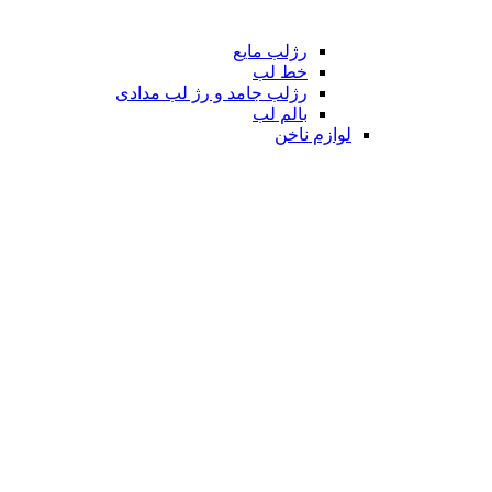
رژلب مایع
خط لب
رژلب جامد و رژ لب مدادی
بالم لب
لوازم ناخن