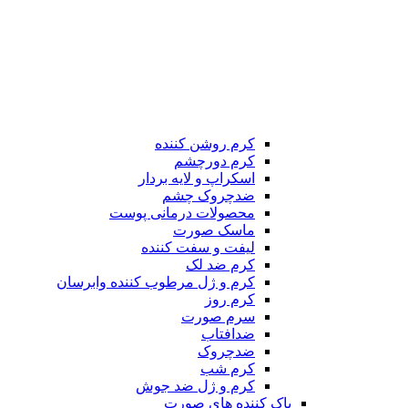
کرم روشن کننده
کرم دورچشم
اسکراپ و لایه بردار
ضدچروک چشم
محصولات درمانی پوست
ماسک صورت
لیفت و سفت کننده
کرم ضد لک
کرم و ژل مرطوب کننده وابرسان
کرم روز
سرم صورت
ضدافتاب
ضدچروک
کرم شب
کرم و ژل ضد جوش
پاک کننده های صورت