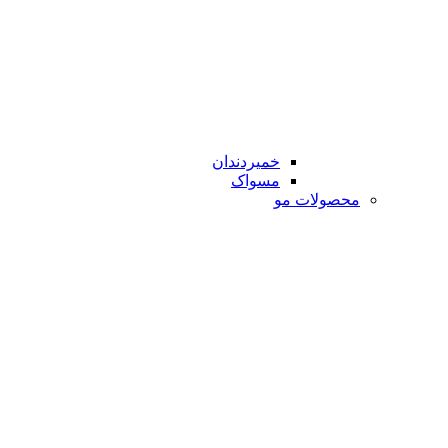
خمیردندان
مسواک
محصولات مو