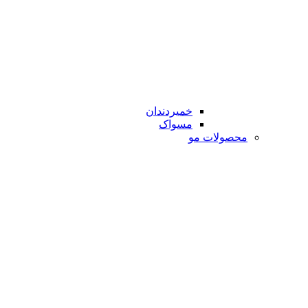
خمیردندان
مسواک
محصولات مو