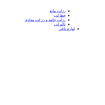
رژلب مایع
خط لب
رژلب جامد و رژ لب مدادی
بالم لب
لوازم ناخن