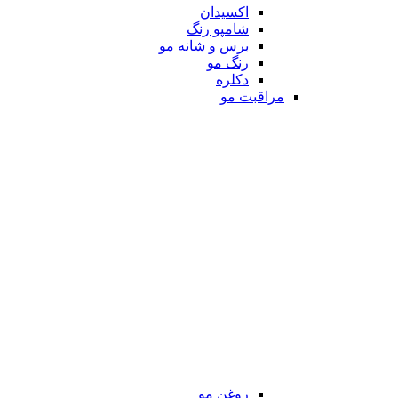
اکسیدان
شامپو رنگ
برس و شانه مو
رنگ مو
دکلره
مراقبت مو
روغن مو