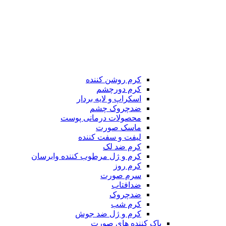
کرم روشن کننده
کرم دورچشم
اسکراپ و لایه بردار
ضدچروک چشم
محصولات درمانی پوست
ماسک صورت
لیفت و سفت کننده
کرم ضد لک
کرم و ژل مرطوب کننده وابرسان
کرم روز
سرم صورت
ضدافتاب
ضدچروک
کرم شب
کرم و ژل ضد جوش
پاک کننده های صورت