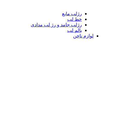
رژلب مایع
خط لب
رژلب جامد و رژ لب مدادی
بالم لب
لوازم ناخن