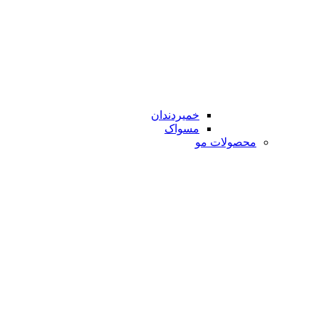
خمیردندان
مسواک
محصولات مو