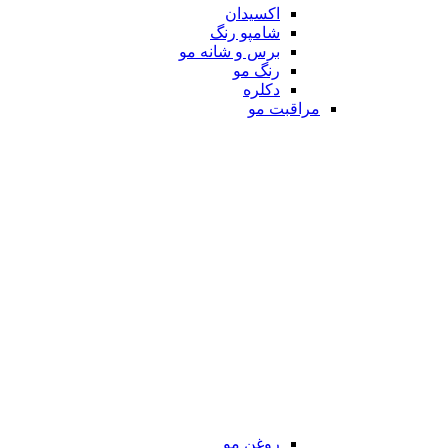
اکسیدان
شامپو رنگ
برس و شانه مو
رنگ مو
دکلره
مراقبت مو
روغن مو