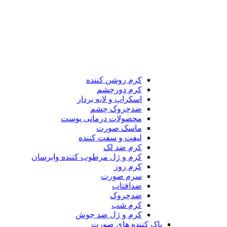
کرم روشن کننده
کرم دورچشم
اسکراپ و لایه بردار
ضدچروک چشم
محصولات درمانی پوست
ماسک صورت
لیفت و سفت کننده
کرم ضد لک
کرم و ژل مرطوب کننده وابرسان
کرم روز
سرم صورت
ضدافتاب
ضدچروک
کرم شب
کرم و ژل ضد جوش
پاک کننده های صورت