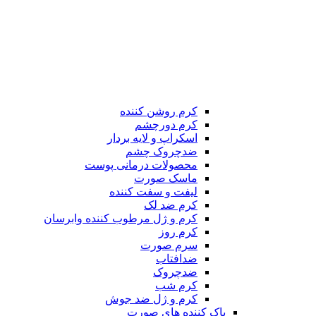
کرم روشن کننده
کرم دورچشم
اسکراپ و لایه بردار
ضدچروک چشم
محصولات درمانی پوست
ماسک صورت
لیفت و سفت کننده
کرم ضد لک
کرم و ژل مرطوب کننده وابرسان
کرم روز
سرم صورت
ضدافتاب
ضدچروک
کرم شب
کرم و ژل ضد جوش
پاک کننده های صورت