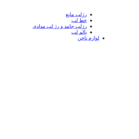
رژلب مایع
خط لب
رژلب جامد و رژ لب مدادی
بالم لب
لوازم ناخن