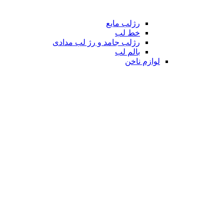
رژلب مایع
خط لب
رژلب جامد و رژ لب مدادی
بالم لب
لوازم ناخن