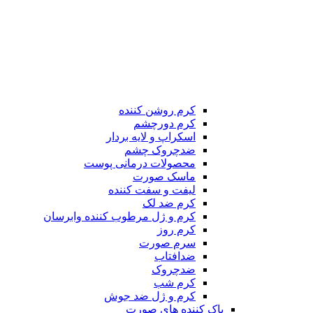
کرم روشن کننده
کرم دورچشم
اسکراپ و لایه بردار
ضدچروک چشم
محصولات درمانی پوست
ماسک صورت
لیفت و سفت کننده
کرم ضد لک
کرم و ژل مرطوب کننده وابرسان
کرم روز
سرم صورت
ضدافتاب
ضدچروک
کرم شب
کرم و ژل ضد جوش
پاک کننده های صورت