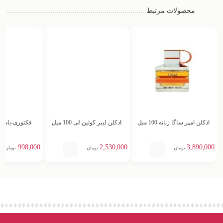
محصولات مرتبط
ادکلن امپر ساگا زنانه 100 میل
ادکلن لیبر کوئین لی 100 میل
فکتوری-بادی 
اک
998,000
2,530,000
3,890,000
تومان
تومان
تومان