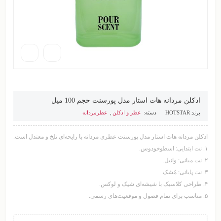
ادکلن مردانه هات استار مدل پورسنت حجم 100 میل
برند
HOTSTAR
دسته:
عطر و ادکلن
,
عطرمردانه
ادکلن مردانه هات استار مدل پورسنت عطری مردانه با رایحه‌ای تلخ و معتدل است.
۱. نت ابتدایی: اسطوخودوس.
۲. نت میانی: وانیل.
۳. نت پایانی: مُشک.
۴. طراحی کلاسیک با شیشه‌ای شیک و لوکس.
۵. مناسب برای تمام فصول و موقعیت‌های رسمی.