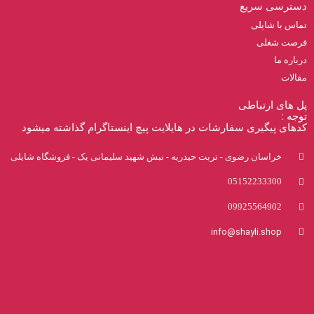
دسترسی سریع
تماس با شایلی
فرصت شغلی
درباره ما
مقالات
پل های ارتباطی
توجه :
کدهای پیگیری سفارشات در هایلایت پیچ اینستاگرام گذاشته میشود
خراسان رضوی - تربت حیدریه - نبش شهید سلیمانی یک - فروشگاه شایلی
05152233300
09925564902
info@shayli.shop