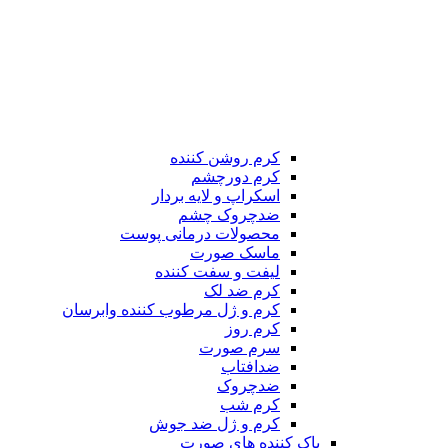
کرم روشن کننده
کرم دورچشم
اسکراپ و لایه بردار
ضدچروک چشم
محصولات درمانی پوست
ماسک صورت
لیفت و سفت کننده
کرم ضد لک
کرم و ژل مرطوب کننده وابرسان
کرم روز
سرم صورت
ضدافتاب
ضدچروک
کرم شب
کرم و ژل ضد جوش
پاک کننده های صورت