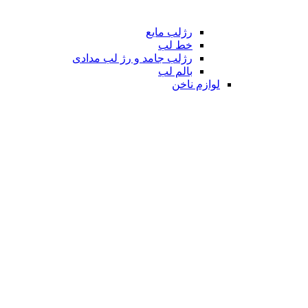
رژلب مایع
خط لب
رژلب جامد و رژ لب مدادی
بالم لب
لوازم ناخن