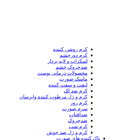
کرم روشن کننده
کرم دورچشم
اسکراپ و لایه بردار
ضدچروک چشم
محصولات درمانی پوست
ماسک صورت
لیفت و سفت کننده
کرم ضد لک
کرم و ژل مرطوب کننده وابرسان
کرم روز
سرم صورت
ضدافتاب
ضدچروک
کرم شب
کرم و ژل ضد جوش
پاک کننده های صورت