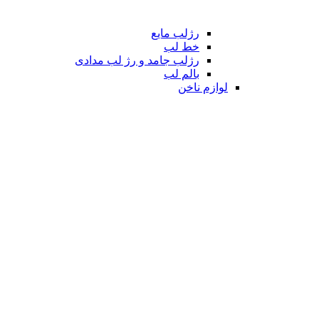
رژلب مایع
خط لب
رژلب جامد و رژ لب مدادی
بالم لب
لوازم ناخن