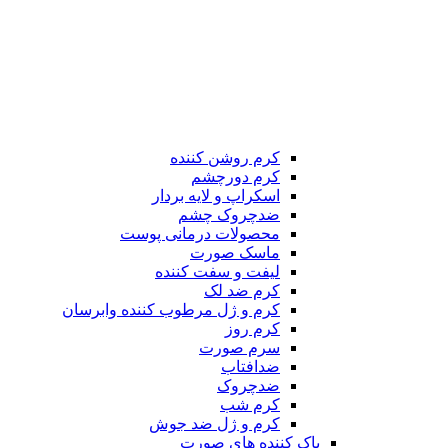
کرم روشن کننده
کرم دورچشم
اسکراپ و لایه بردار
ضدچروک چشم
محصولات درمانی پوست
ماسک صورت
لیفت و سفت کننده
کرم ضد لک
کرم و ژل مرطوب کننده وابرسان
کرم روز
سرم صورت
ضدافتاب
ضدچروک
کرم شب
کرم و ژل ضد جوش
پاک کننده های صورت