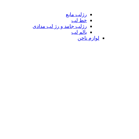
رژلب مایع
خط لب
رژلب جامد و رژ لب مدادی
بالم لب
لوازم ناخن